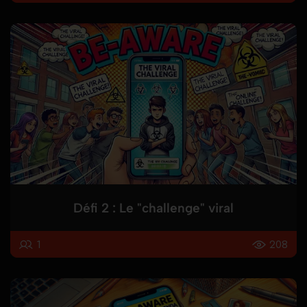
Défi 2 : Le "challenge" viral
1
208